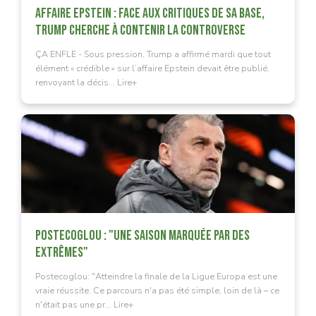
AFFAIRE EPSTEIN : FACE AUX CRITIQUES DE SA BASE,
TRUMP CHERCHE À CONTENIR LA CONTROVERSE
ÇA ENFLE - Sous pression, Trump a affirmé mardi que tout
élément « crédible » sur l’affaire Epstein devait être publié,
renvoyant la décis... Lire+
POSTECOGLOU : "UNE SAISON MARQUÉE PAR DES
EXTRÊMES"
Postecoglou: "Atteindre la finale de la Ligue Europa est une
vraie réussite. Ce parcours n'a pas été simple, loin de là – ce
n'était pas une pr... Lire+