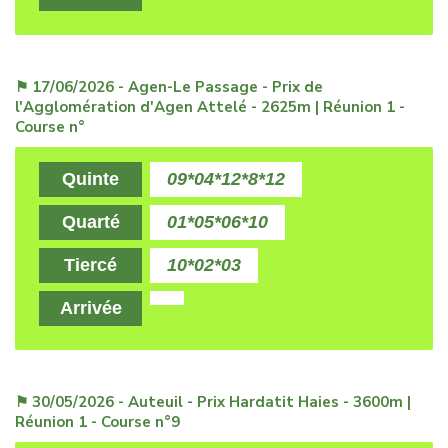
⚑ 17/06/2026 - Agen-Le Passage - Prix de
l'Agglomération d'Agen Attelé - 2625m | Réunion 1 -
Course n°
Quinte
09*04*12*8*12
Quarté
01*05*06*10
Tiercé
10*02*03
Arrivée
⚑ 30/05/2026 - Auteuil - Prix Hardatit Haies - 3600m |
Réunion 1 - Course n°9